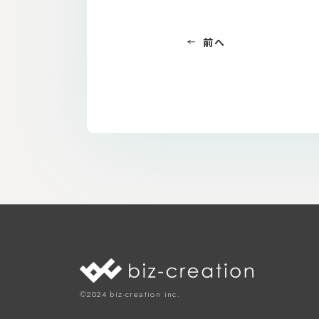
前へ
©︎2024 biz-creation inc.