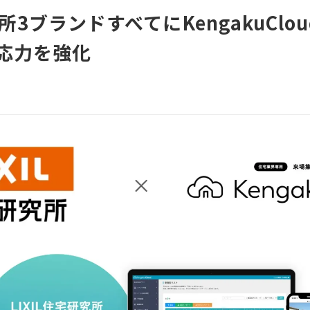
究所3ブランドすべてにKengakuCl
応力を強化