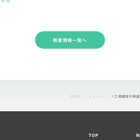
こちら
新着情報一覧へ
HOME
ニュース
＜工務店定点調査＞
TOP
N