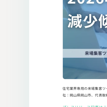
住宅業界専⽤の来場集客ツー
社：岡⼭県岡⼭市、代表取