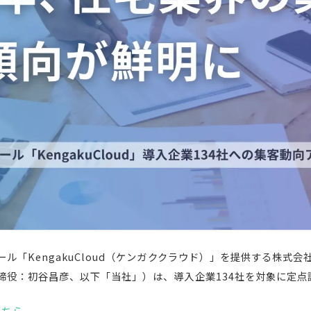
ル「KengakuCloud（ケンガククラウド）」を提供する株式
締役：初⾕昌彦、以下「当社」）は、導入企業134社を対象に定点