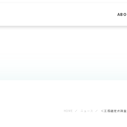
ABO
HOME
ニュース
＜工務店定点調査＞