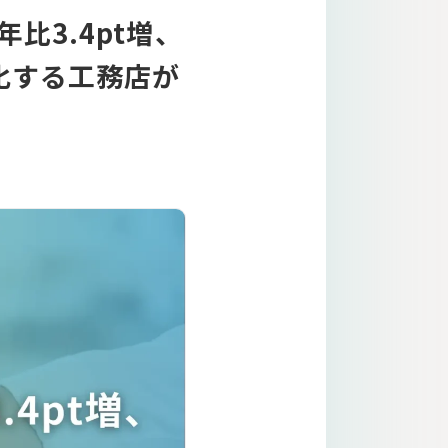
比3.4pt増、
化する工務店が