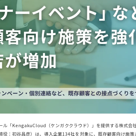
ル「KengakuCloud（ケンガククラウド）」を提供する株式
締役：初谷昌彦）は、導入企業134社を対象に、既存顧客向け施策