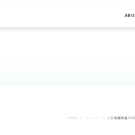
ABO
HOME
ニュース
＜工務店調査202